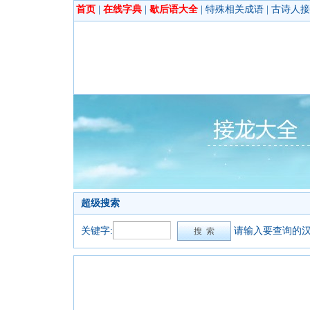
首页
|
在线字典
|
歇后语大全
|
特殊相关成语
|
古诗人接
超级搜索
关键字:
请输入要查询的汉