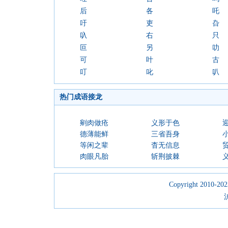
后
各
吒
吁
吏
叴
叺
右
只
叵
另
叻
可
叶
古
叮
叱
叭
热门成语接龙
剜肉做疮
义形于色
德薄能鲜
三省吾身
等闲之辈
杳无信息
肉眼凡胎
斩荆披棘
Copyright 2010-2023