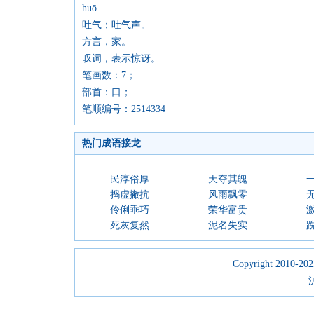
huō
吐气；吐气声。
方言，家。
叹词，表示惊讶。
笔画数：7；
部首：口；
笔顺编号：2514334
热门成语接龙
民淳俗厚
天夺其魄
捣虚撇抗
风雨飘零
伶俐乖巧
荣华富贵
死灰复然
泥名失实
Copyright 2010-2023