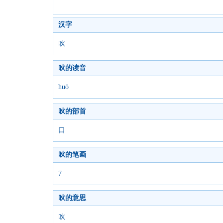
汉字
吙
吙的读音
huō
吙的部首
口
吙的笔画
7
吙的意思
吙