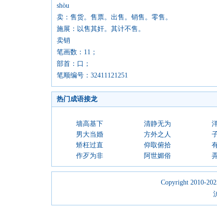
shòu
卖：售货。售票。出售。销售。零售。
施展：以售其奸。其计不售。
卖销
笔画数：11；
部首：口；
笔顺编号：32411121251
热门成语接龙
墙高基下
清静无为
男大当婚
方外之人
矫枉过直
仰取俯拾
作歹为非
阿世媚俗
Copyright 2010-2023