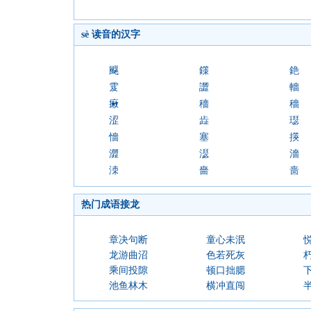
sè 读音的汉字
飋
鏼
銫
雭
譅
轖
瘷
穯
穡
涩
歮
璱
懎
塞
擌
澀
濏
濇
洓
嗇
啬
热门成语接龙
章决句断
童心未泯
龙游曲沼
色若死灰
乘间投隙
顿口拙腮
池鱼林木
横冲直闯