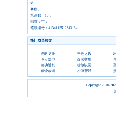
sè
寒病。
笔画数：16；
部首：疒；
笔顺编号：4134112512343134
热门成语接龙
虎略龙韬
三迁之教
飞云掣电
百感交集
急功近利
析骸以爨
藏锋敛锷
才薄智浅
Copyright 2010-2023