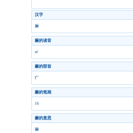
汉字
瘷
瘷的读音
sè
瘷的部首
疒
瘷的笔画
16
瘷的意思
瘷