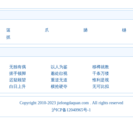
簻
爪
膼
檛
抓
无独有偶
以人为鉴
移樽就教
搓手顿脚
邈处欿视
千条万缕
迟疑顾望
重逆无道
惟利是视
白日上升
横抢硬夺
无可比拟
Copyright 2010-2023 jielongdaquan.com . All rights reserved
沪ICP备12040965号-1