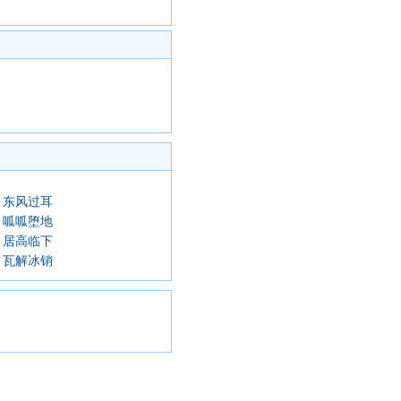
东风过耳
呱呱堕地
居高临下
瓦解冰销