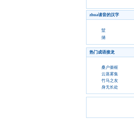
zhua读音的汉字
髽
撾
热门成语接龙
桑户桊枢
云蒸雾集
竹马之友
身无长处