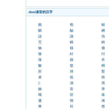
zhou读音的汉字
鵃
鸼
鯞
騆
駎
銂
譸
謅
诌
咒
輖
輈
轴
繇
籀
皱
紂
纣
籒
籕
舟
皺
盩
睭
肘
珘
甃
昼
祝
烐

淍
周
妯
宙
箒
噣
喌
咮
週
徟
诪
菷
荮
僽