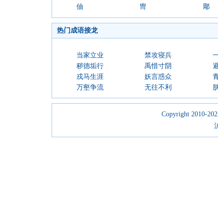
伷
冑
郮
热门成语接龙
当家立业
禁攻寝兵
秽德垢行
禹惜寸阴
戎马生涯
妖言惑众
万壑争流
无往不利
Copyright 2010-2023