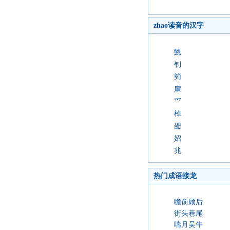
zhao读音的汉字
鮡
钊
箌
肁
爫
棹
巶
妱
兆
热门成语接龙
瞻前顾后
街头巷尾
喘月吴牛