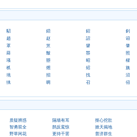
駋
鍣
鉊
釗
趙
赵
詔
诏
罩
笊
肈
肇
羄
皽
瞾
照
瑵
曌
昭
櫂
枛
燳
炤
旐
垗
招
找
沼
狣
啁
召
佋
质疑辨惑
隔墙有耳
抠心挖肚
智勇双全
鹊反鸾惊
掀天揭地
野草闲花
更待干罢
普济群生