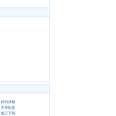
好问决疑
天华乱坠
低三下四