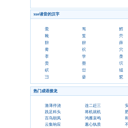
xue读音的汉字
鷽
鸴
鱈
靴
踅
茓
辥
辪
薛
觷
袕
穴
斈
学
澩
燢
壆
坹
岤
峃
狘
彐
蒆
乴
热门成语接龙
激薄停浇
连二赶三
跣足科头
将机就机
百鸟朝凤
鸿雁哀鸣
云集响应
蕙心纨质