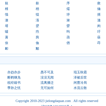
敍
叙
序
敘
楈
栩
燸
烅
慉
怴
垿
揟
漵
滀
溆
洫
壻
嬃
媭
姁
噓
喣
呴
吁
藚
藇
蕦
蒣
俆
侐
伵
冔
卹
鄦
亦趋亦步
愚不可及
琨玉秋霜
断鹤继凫
没没无闻
泽被后世
枕经籍书
流离播迁
闲曹冷局
季孙之忧
无可如何
水流云散
Copyright 2010-2023 jielongdaquan.com . All rights reserved