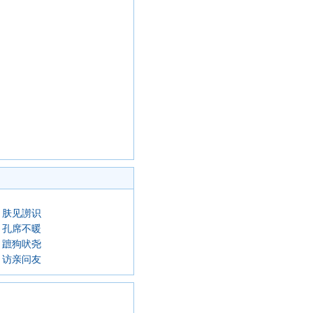
肤见謭识
孔席不暖
蹠狗吠尧
访亲问友