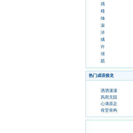
禑
槒
殈
潊
浒
獝
许
偦
勗
热门成语接龙
洒洒潇潇
风雨无阻
心满原足
肯堂肯构