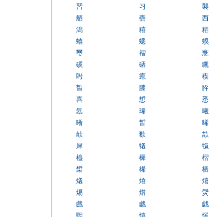
習
习
襲
舾
衋
西
潟
糦
粞
蟢
蟋
螇
璽
褶
窸
磎
硒
矖
盻
瘜
稧
皙
膝
肸
喜
惁
悉
忥
琋
曦
晰
晳
晞
歖
欷
欯
犀
犠
犔
橀
樨
槢
椞
桸
栖
燨
熻
熺
焬
焟
焈
戲
戱
戯
煕
憘
慀