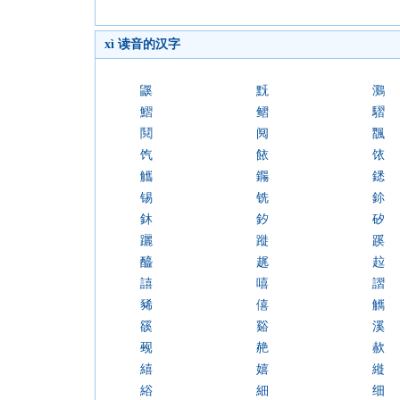
xì 读音的汉字
鼷
黖
鸂
鰼
鳛
騽
鬩
阋
飁
饩
餏
饻
觿
鐊
鏭
锡
铣
鉩
鈢
釸
矽
躧
蹝
蹊
醯
趘
趇
譆
嘻
謵
豨
僖
觽
豀
谿
溪
觋
赩
赥
繥
嬉
縰
綌
細
细