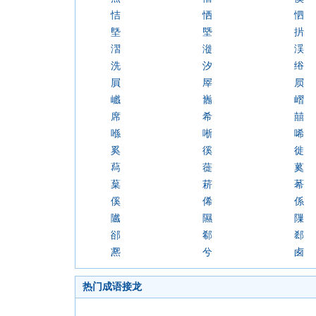
恄
恓
怬
墍
塈
扸
漝
漇
渓
洗
汐
绤
屓
屖
屃
巇
巂
嶍
席
希
囍
喺
唽
唏
奚
徯
徙
蕮
蓰
蒵
葈
菥
莃
傒
俙
係
隵
隰
隟
郤
郗
郄
凞
兮
卥
热门成语接龙