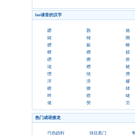
lao读音的汉字
髝
顟
烙
銠
铑
閖
軂
躼
轑
蟧
耮
耢
磱
癆
痨
珯
橯
栳
憦
恅
撈
浶
涝
嫪
崂
獠
狫
哰
唠
咾
佬
勞
労
热门成语接龙
巧伪趋利
抉目悬门