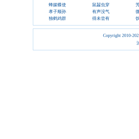
蜂媒蝶使
鼠齧虫穿
孝子顺孙
有声没气
独鹤鸡群
得未尝有
Copyright 2010-2023