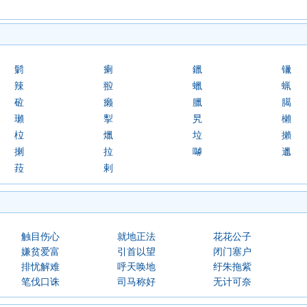
鬎
瘌
鑞
镴
辣
翋
蠟
蝋
砬
癞
臘
臈
瓎
揧
旯
櫴
柆
爉
垃
攋
揦
拉
嚹
邋
菈
剌
触目伤心
就地正法
花花公子
嫌贫爱富
引首以望
闭门塞户
排忧解难
呼天唤地
纡朱拖紫
笔伐口诛
司马称好
无计可奈