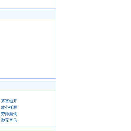
茅塞顿开
放心托胆
劳师糜饷
渺无音信