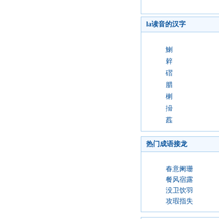
la读音的汉字
鯻
辢
磖
腊
楋
搚
藞
热门成语接龙
春意阑珊
餐风宿露
没卫饮羽
攻瑕指失