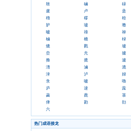
玈
磠
碌
盧
卢
盝
穞
穋
稑
胪
瓐
璷
曥
祿
禄
樐
樚
椂
熝
戮
壚
坴
圥
攎
撸
摝
瀘
澛
滷
漉
渌
泸
娽
彔
嚧
嚕
庐
逯
虂
蓾
蔍
菉
侓
勠
勎
六
热门成语接龙