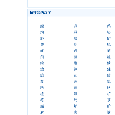
lü读音的汉字
黸
鸕
鸬
鵱
鵦
鴼
鯥
噜
魲
麓
鹿
騼
鹵
卤
掳
颅
髗
鑪
鑥
镥
鐪
鏕
錄
錴
蹗
踛
陆
趢
謢
轆
辂
纑
賂
櫨
籙
栌
簶
簏
箓
艣
舻
舮
虜
虏
蠦