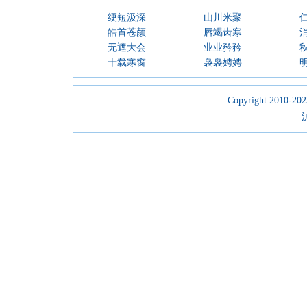
绠短汲深
山川米聚
皓首苍颜
唇竭齿寒
无遮大会
业业矜矜
十载寒窗
袅袅娉娉
Copyright 2010-2023