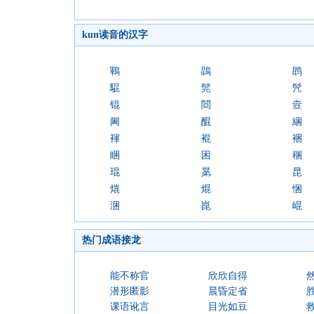
kun读音的汉字
鶤
鵾
鹍
騉
髨
髠
锟
閸
壼
阃
醌
綑
褌
裩
裍
睏
困
稛
琨
晜
昆
熴
焜
悃
涃
崑
崐
热门成语接龙
能不称官
欣欣自得
潜形匿影
晨昏定省
课语讹言
目光如豆