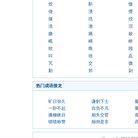
烄
斠
憿
侥
灚
攪
摷
捁
挍
澆
漖
滘
嬓
嬌
姣
嶕
嶠
峤
狡
噍
嘂
呌
徺
藠
艽
交
儌
勦
郊
劋
热门成语接龙
旷日弥久
谦躬下士
一卧不起
自负不凡
播糠眯目
相失交臂
啧啧称赞
颠倒是非