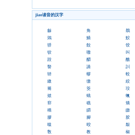
jiao读音的汉字
龣
角
鷮
鵁
鱎
鮫
骄
餃
饺
铰
噭
叫
跤
釂
醮
譥
譑
訆
轿
轇
較
繳
缴
絞
簥
筊
珓
虠
蟜
蟭
窌
礁
矯
穚
皭
皦
膠
腳
胶
暞
晈
敽
敎
教
椒