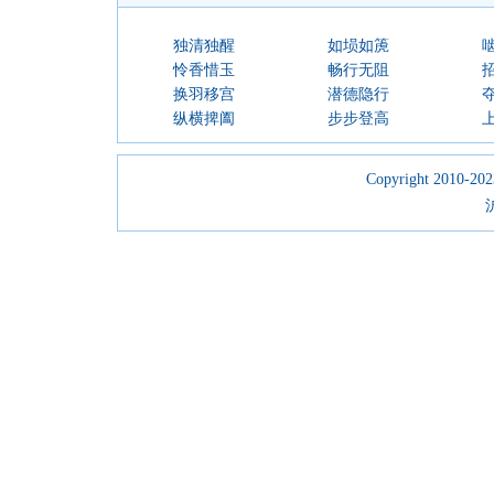
独清独醒
如埙如箎
怜香惜玉
畅行无阻
换羽移宫
潜德隐行
纵横捭阖
步步登高
Copyright 2010-2023