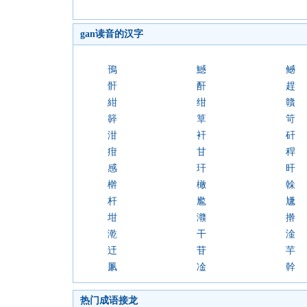
gan读音的汉字
鳱
鱤
鳡
骭
酐
趕
紺
绀
贛
簳
筸
笴
泔
衦
矸
疳
甘
稈
感
玕
旰
檊
橄
榦
杆
尷
尲
坩
灨
擀
漧
干
淦
迀
苷
芉
凲
凎
幹
热门成语接龙