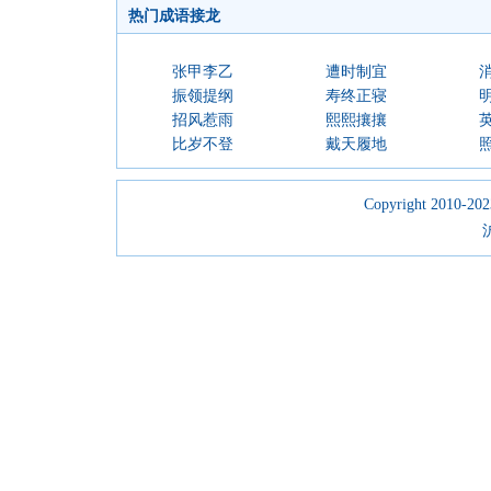
热门成语接龙
张甲李乙
遭时制宜
振领提纲
寿终正寝
招风惹雨
熙熙攘攘
比岁不登
戴天履地
Copyright 2010-2023