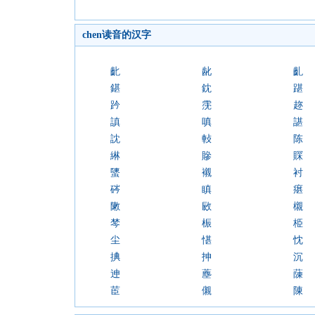
chen读音的汉字
齔
龀
齓
鍖
鈂
踸
趻
霃
趂
謓
嗔
諶
訦
軙
陈
綝
贂
賝
螴
襯
衬
硶
瞋
瘎
敶
敐
櫬
棽
桭
栕
尘
愖
忱
捵
抻
沉
迧
薼
蔯
茞
儭
陳