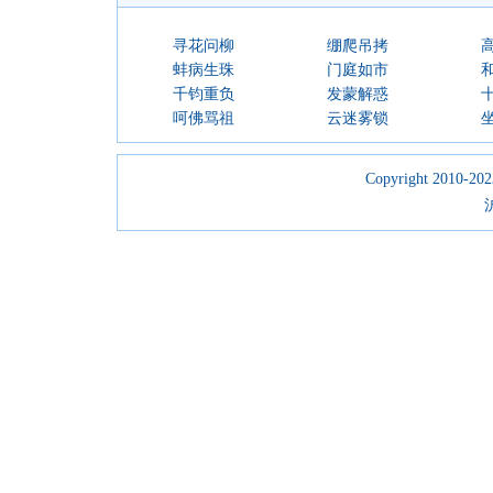
寻花问柳
绷爬吊拷
蚌病生珠
门庭如市
千钧重负
发蒙解惑
呵佛骂祖
云迷雾锁
Copyright 2010-2023