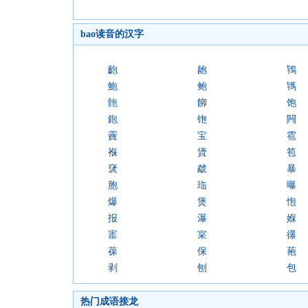
bao读音的汉字
齙
龅
鴇
鮑
鲍
駂
骲
飹
饱
鉋
铇
闁
靌
宝
雹
褓
賲
笣
裦
虣
暴
胞
珤
曝
爆
煲
怉
报
瀑
媬
寚
宲
忁
葆
保
菢
剥
刨
包
热门成语接龙