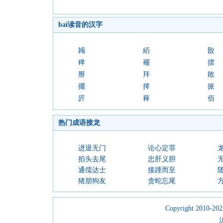
bai读音的汉字
韛
絔
贁
稗
襬
摆
掰
拜
敗
擺
捭
挀
庍
薭
佰
热门成语接龙
进退无门
论心定罪
掐头去尾
忠肝义胆
通儒达士
接踵而至
猪朋狗友
贪蛇忘尾
Copyright 2010-2023