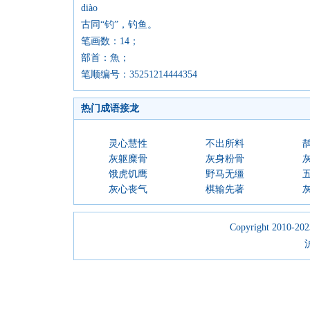
diào
古同“钓”，钓鱼。
笔画数：14；
部首：魚；
笔顺编号：35251214444354
热门成语接龙
灵心慧性
不出所料
灰躯糜骨
灰身粉骨
饿虎饥鹰
野马无缰
灰心丧气
棋输先著
Copyright 2010-2023