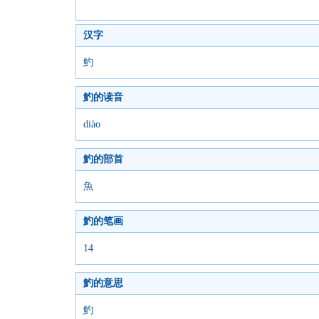
汉字
魡
魡的读音
diào
魡的部首
魚
魡的笔画
14
魡的意思
魡