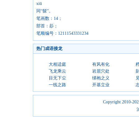
xiū
同“髹”。
笔画数：14；
部首：髟；
笔顺编号：12111543331234
热门成语接龙
大相迳庭
有风有化
飞龙乘云
岩居穴处
目无下尘
绨袍之义
一线之路
开基立业
Copyright 2010-2023