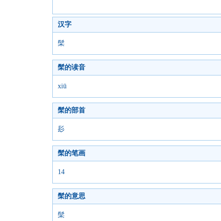
汉字
髤
髤的读音
xiū
髤的部首
髟
髤的笔画
14
髤的意思
髤