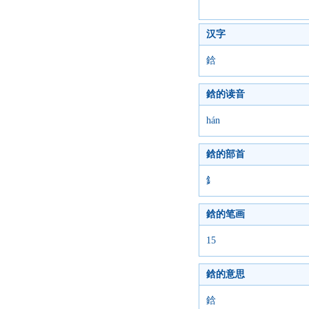
汉字
鋡
鋡的读音
hán
鋡的部首
釒
鋡的笔画
15
鋡的意思
鋡