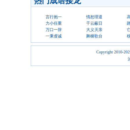
热门成语接龙
言行抱一
情恕理遣
力小任重
干云蔽日
万口一辞
大义灭亲
一秉虔诚
舞榭歌台
Copyright 2010-2023