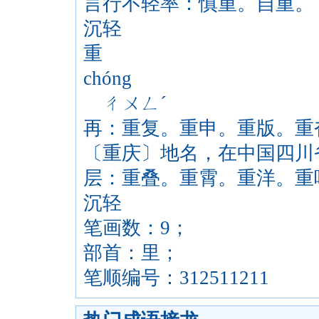
言行不轻率：慎重。自重。
沉轻
重
chóng
ㄔㄨㄥˊ
再：重复。重申。重版。重
〔重庆〕地名，在中国四川
层：重叠。重霄。重洋。重
沉轻
笔画数：9；
部首：里；
笔顺编号：312511211