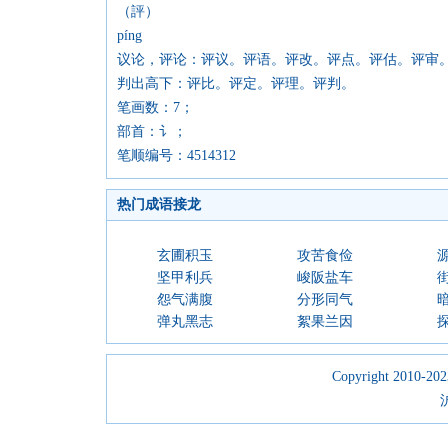
（評）
píng
议论，评论：评议。评语。评改。评点。评估。评审
判出高下：评比。评定。评理。评判。
笔画数：7；
部首：讠；
笔顺编号：4514312
热门成语接龙
玄圃积玉
攻苦食俭
坚甲利兵
峻阪盐车
怨气满腹
分形同气
弹丸黑志
絮果兰因
Copyright 2010-2023