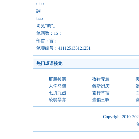
diào
調
tiáo
均见“调”。
笔画数：15；
部首：言；
笔顺编号：411125135121251
热门成语接龙
肝胆披沥
孜孜无怠
人仰马翻
螽斯衍庆
七贞九烈
霜行草宿
凌弱暴寡
壹倡三叹
Copyright 2010-2023