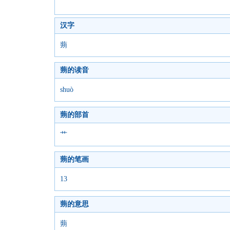
汉字
蒴
蒴的读音
shuò
蒴的部首
艹
蒴的笔画
13
蒴的意思
蒴