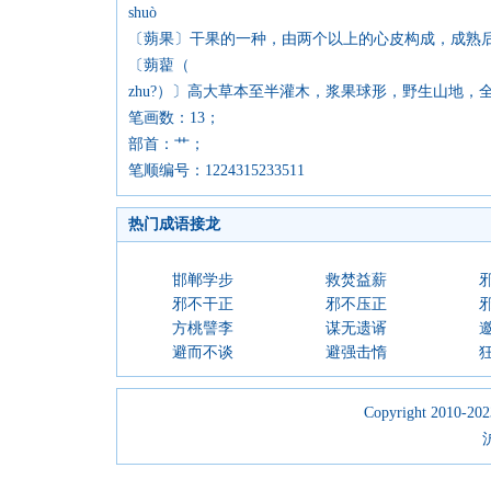
shuò
〔蒴果〕干果的一种，由两个以上的心皮构成，成熟后
〔蒴藋（
zhu?）〕高大草本至半灌木，浆果球形，野生山地，全
笔画数：13；
部首：艹；
笔顺编号：1224315233511
热门成语接龙
邯郸学步
救焚益薪
邪不干正
邪不压正
方桃譬李
谋无遗谞
避而不谈
避强击惰
Copyright 2010-2023