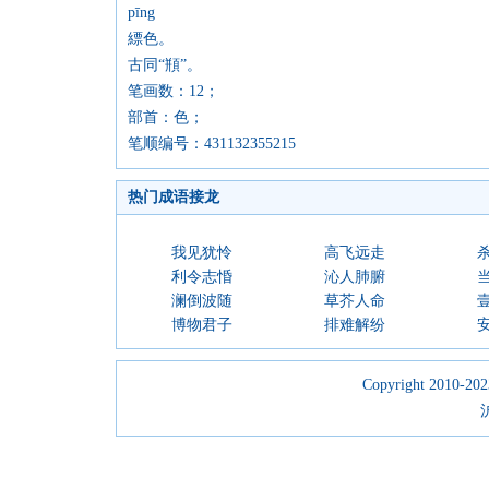
pīng
縹色。
古同“頩”。
笔画数：12；
部首：色；
笔顺编号：431132355215
热门成语接龙
我见犹怜
高飞远走
利令志惛
沁人肺腑
澜倒波随
草芥人命
博物君子
排难解纷
Copyright 2010-2023