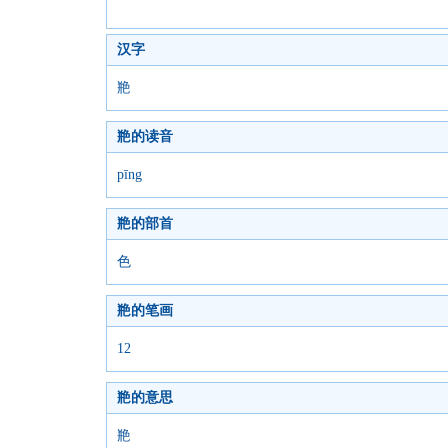
汉字
艵
艵的读音
pīng
艵的部首
色
艵的笔画
12
艵的意思
艵