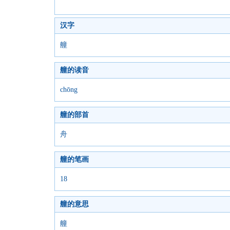
汉字
艟
艟的读音
chōng
艟的部首
舟
艟的笔画
18
艟的意思
艟