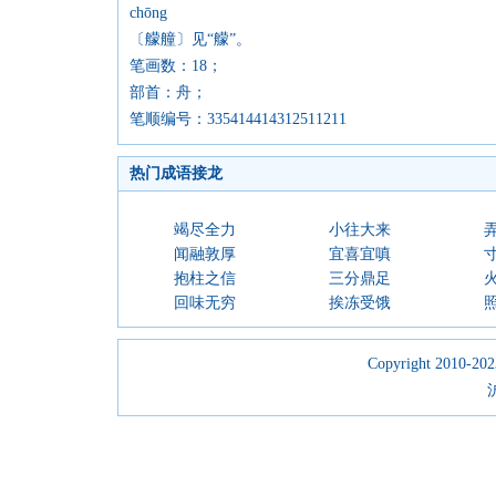
chōng
〔艨艟〕见“艨”。
笔画数：18；
部首：舟；
笔顺编号：335414414312511211
热门成语接龙
竭尽全力
小往大来
闻融敦厚
宜喜宜嗔
抱柱之信
三分鼎足
回味无穷
挨冻受饿
Copyright 2010-2023