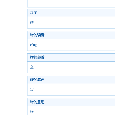
汉字
竲
竲的读音
céng
竲的部首
立
竲的笔画
17
竲的意思
竲