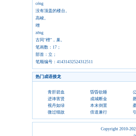
céng
没有顶盖的楼台。
高峻。
竲
zēng
古同“橧”，巢。
笔画数：17；
部首：立；
笔顺编号：41431432524312511
热门成语接龙
青肝碧血
昏昏欲睡
进谗害贤
成城断金
视丹如绿
本末倒置
微过细故
倍道兼行
Copyright 2010-2023