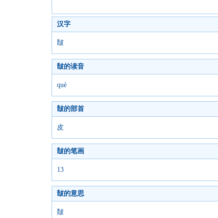
汉字
皵
皵的读音
què
皵的部首
皮
皵的笔画
13
皵的意思
皵