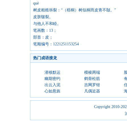
què
树皮粗糙坼裂：“（梧桐）树似桐而皮青不皵。”
皮肤皲裂。
与他人不和睦。
笔画数：13；
部首：皮；
笔顺编号：1221251153254
热门成语接龙
潜移默运
模棱两端
幽期密约
鹤骨松筋
出云入泥
吉网罗钳
心如悬旌
凡偶近器
Copyright 2010-2023