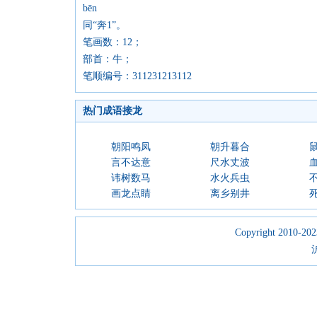
bēn
同“奔1”。
笔画数：12；
部首：牛；
笔顺编号：311231213112
热门成语接龙
朝阳鸣凤
朝升暮合
言不达意
尺水丈波
讳树数马
水火兵虫
画龙点睛
离乡别井
Copyright 2010-2023