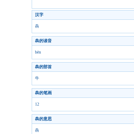
汉字
犇
犇的读音
bēn
犇的部首
牛
犇的笔画
12
犇的意思
犇