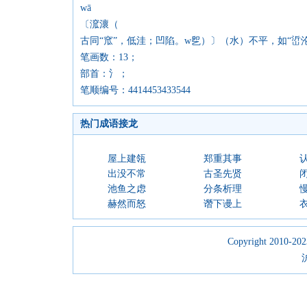
wā
〔溛瀤（
古同“窊”，低洼；凹陷。w乮）〕（水）不平，如“峾
笔画数：13；
部首：氵；
笔顺编号：4414453433544
热门成语接龙
屋上建瓴
郑重其事
出没不常
古圣先贤
池鱼之虑
分条析理
赫然而怒
谮下谩上
Copyright 2010-2023