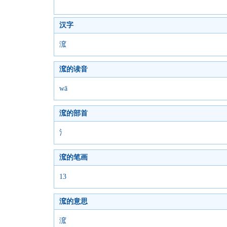
汉字
溛
溛的读音
wā
溛的部首
氵
溛的笔画
13
溛的意思
溛