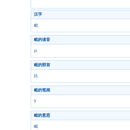
汉字
毗
毗的读音
pí
毗的部首
比
毗的笔画
9
毗的意思
毗