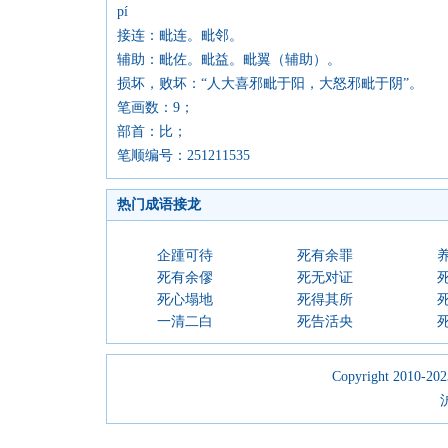
pí
接连：毗连。毗邻。
辅助：毗佐。毗益。毗翼（辅助）。
损坏，败坏：“人大喜邪毗于阳，大怒邪毗于阴”。
笔画数：9；
部首：比；
笔顺编号：251211535
热门成语接龙
企踵可待
死有余罪
死有余僇
死无对证
死心塌地
死得其所
一清二白
死告活央
Copyright 2010-2023