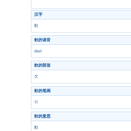
汉字
欶
欶的读音
shuò
欶的部首
欠
欶的笔画
11
欶的意思
欶