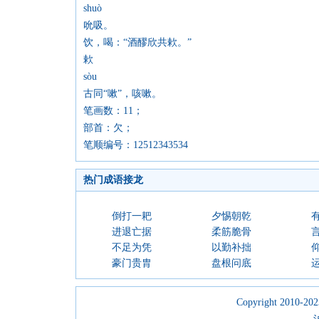
shuò
吮吸。
饮，喝：“酒醪欣共欶。”
欶
sòu
古同“嗽”，咳嗽。
笔画数：11；
部首：欠；
笔顺编号：12512343534
热门成语接龙
倒打一耙
夕惕朝乾
进退亡据
柔筋脆骨
不足为凭
以勤补拙
豪门贵胄
盘根问底
Copyright 2010-2023