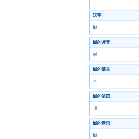
汉字
櫇
櫇的读音
pó
櫇的部首
木
櫇的笔画
18
櫇的意思
櫇