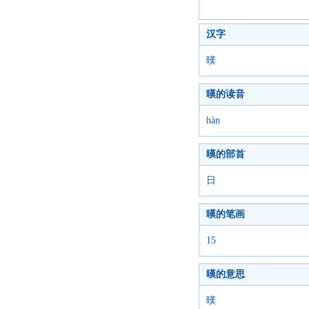
汉字
暵
暵的读音
hàn
暵的部首
日
暵的笔画
15
暵的意思
暵