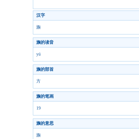
汉字
旟
旟的读音
yú
旟的部首
方
旟的笔画
19
旟的意思
旟