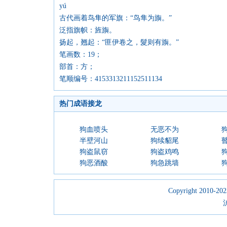
yú
古代画着鸟隼的军旗：“鸟隼为旟。”
泛指旗帜：旌旟。
扬起，翘起：“匪伊卷之，髮则有旟。”
笔画数：19；
部首：方；
笔顺编号：4153313211152511134
热门成语接龙
狗血喷头
无恶不为
半壁河山
狗续貂尾
狗盗鼠窃
狗盗鸡鸣
狗恶酒酸
狗急跳墙
Copyright 2010-2023