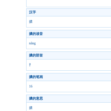
汉字
擃
擃的读音
nǎng
擃的部首
扌
擃的笔画
16
擃的意思
擃