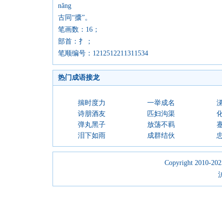
nǎng
古同“攮”。
笔画数：16；
部首：扌；
笔顺编号：1212512211311534
热门成语接龙
揣时度力
一举成名
诗朋酒友
匹妇沟渠
弹丸黑子
放荡不羁
泪下如雨
成群结伙
Copyright 2010-2023