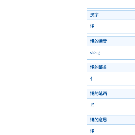
汉字
憴
憴的读音
shéng
憴的部首
忄
憴的笔画
15
憴的意思
憴