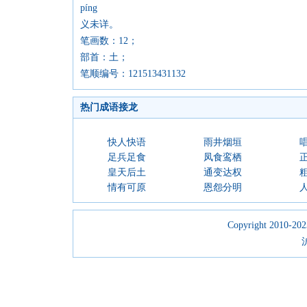
píng
义未详。
笔画数：12；
部首：土；
笔顺编号：121513431132
热门成语接龙
快人快语
雨井烟垣
足兵足食
凤食鸾栖
皇天后土
通变达权
情有可原
恩怨分明
Copyright 2010-2023