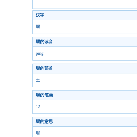
汉字
塀
塀的读音
píng
塀的部首
土
塀的笔画
12
塀的意思
塀