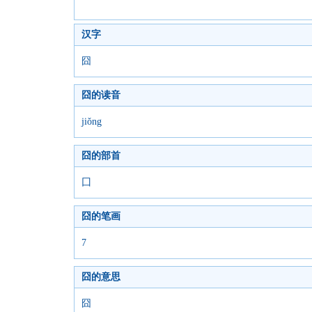
汉字
囧
囧的读音
jiǒng
囧的部首
囗
囧的笔画
7
囧的意思
囧