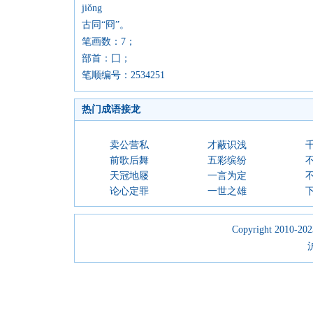
jiǒng
古同“冏”。
笔画数：7；
部首：囗；
笔顺编号：2534251
热门成语接龙
卖公营私
才蔽识浅
前歌后舞
五彩缤纷
天冠地屦
一言为定
论心定罪
一世之雄
Copyright 2010-2023