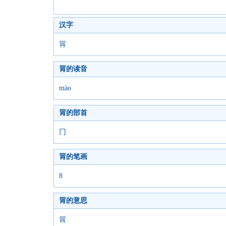
汉字
冐
冐的读音
mào
冐的部首
冂
冐的笔画
8
冐的意思
冐