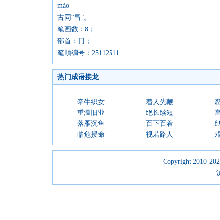
mào
古同“冒”。
笔画数：8；
部首：冂；
笔顺编号：25112511
热门成语接龙
牵牛织女
着人先鞭
重温旧业
绝长续短
落雁沉鱼
百下百着
临危授命
视若路人
Copyright 2010-2023