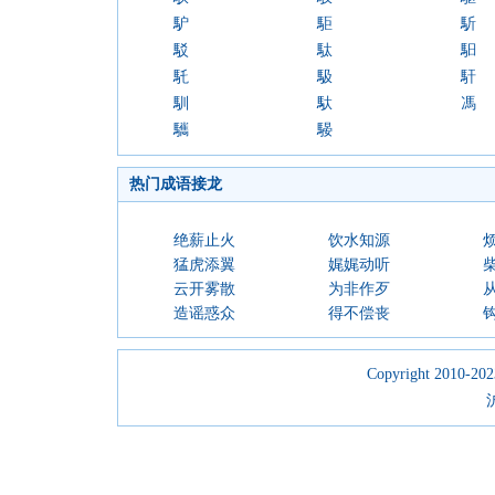
馿
駏
馸
駁
駄
馹
馲
馺
馯
馴
馱
馮
驨
騴
热门成语接龙
绝薪止火
饮水知源
猛虎添翼
娓娓动听
云开雾散
为非作歹
造谣惑众
得不偿丧
Copyright 2010-2023