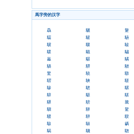
馬字旁的汉字
驫
驪
驡
驦
驩
驠
驥
驟
驝
驜
驖
驌
驘
驏
驈
驎
驔
驓
驚
驍
驐
騽
騻
騹
驂
驄
騾
騿
騵
騱
驆
騯
騰
騮
驊
驁
騕
騨
騪
騡
騚
騗
騔
騛
騘