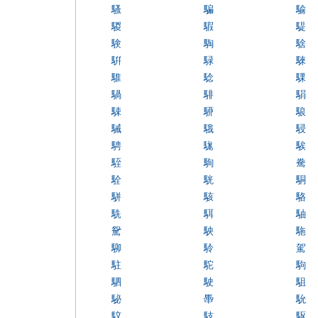
騷
騙
騟
騣
騢
騠
験
騊
騇
騈
騄
騋
騅
騐
騍
騧
騑
駽
駷
駵
駺
駴
騀
駸
騁
駹
騃
駤
駨
駦
駩
駫
駧
駢
駭
駱
駪
駬
駎
駌
駚
駞
駠
駖
駕
駐
駝
駒
駟
駛
駔
駜
馽
馻
馼
馶
駆