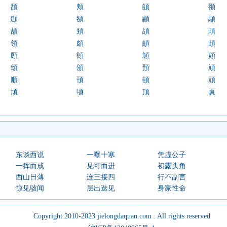
頢
頬
頧
頨
頲
頟
顓
顒
頡
頚
頕
頙
領
頗
頔
頉
頋
頫
頠
頞
頌
頒
預
頏
順
頇
頓
頑
頄
頃
頂
頁
东谈西说
一曝十寒
凭虚公子
一挥而成
见可而进
初露头角
西山日薄
连三接四
行不副言
惊见骇闻
层出迭见
身家性命
Copyright 2010-2023 jielongdaquan.com . All rights reserved