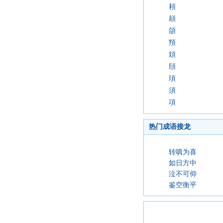
頛
頦
頜
頖
頍
頎
頊
須
項
热门成语接龙
转嗔为喜
如日方中
泣不可仰
鉴空衡平