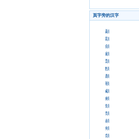
頁字旁的汉字
顳
顬
顩
顧
顠
顖
顏
顐
顑
顂
顀
頽
頳
頰
頮