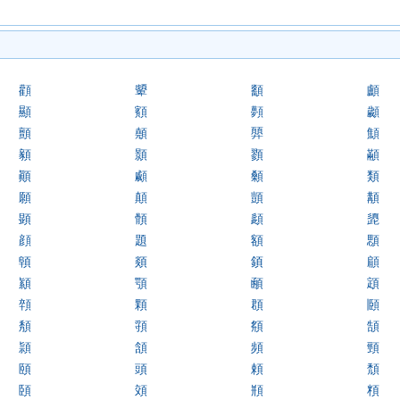
顴
顰
顲
顱
顯
顮
顭
顪
顫
顤
顨
顦
顡
顥
顟
顢
顚
顣
顙
類
願
顛
顗
顜
顕
顝
頿
頾
顔
題
額
顋
顊
顃
顉
顅
顈
顎
顄
顁
顇
顆
頵
頥
頺
頱
頯
頶
頴
頷
頻
頸
頤
頭
頼
頹
頣
頝
頩
頪