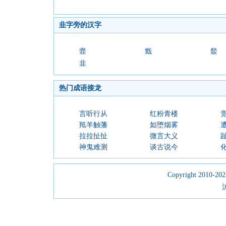
韭字旁的汉字
韲
韱
韰
韭
热门成语接龙
言听行从
红粉青楼
羝羊触藩
如堕烟雾
拉拉扯扯
微言大义
神鬼难测
谈古说今
Copyright 2010-2023