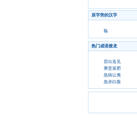
辰字旁的汉字
辴
热门成语接龙
层出迭见
乘坚策肥
急病让夷
急赤白脸