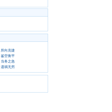
所向克捷
鉴空衡平
当务之急
遗祸无穷