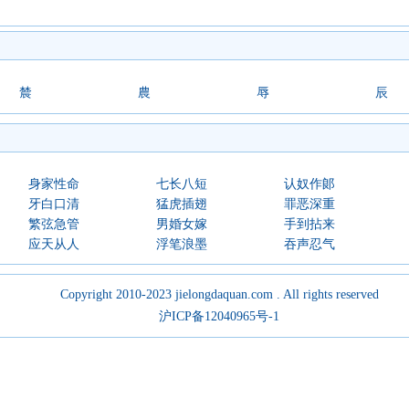
辳
農
辱
辰
身家性命
七长八短
认奴作郞
牙白口清
猛虎插翅
罪恶深重
繁弦急管
男婚女嫁
手到拈来
应天从人
浮笔浪墨
吞声忍气
Copyright 2010-2023 jielongdaquan.com . All rights reserved
沪ICP备12040965号-1