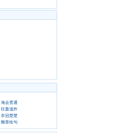
淹会贯通
狂轰滥炸
衣冠楚楚
雕章绘句