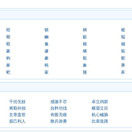
豷
豶
豴
豵
豲
豳
豰
豱
豭
豫
豬
豧
豪
豦
豨
豥
豞
豢
豠
豟
豙
豘
象
豚
豝
豖
豗
豕
千仞无枝
感激不尽
卓立鸡群
将勤补拙
自矜功伐
横眉立目
文章盖世
有眼无瞳
机心械肠
损己利人
散兵游勇
比肩迭踵