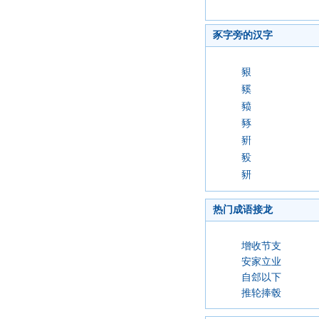
豕字旁的汉字
豤
豯
豮
豩
豣
豛
豜
热门成语接龙
增收节支
安家立业
自郐以下
推轮捧毂