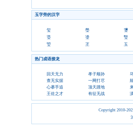
玉字旁的汉字
玺
璺
瓕
瑬
璗
瑿
琞
玊
玉
热门成语接龙
回天无力
孝子顺孙
查无实据
一网打尽
心摹手追
顶天踵地
王佐之才
有征无战
Copyright 2010-2023