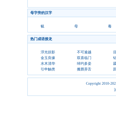
母字旁的汉字
毓
母
毒
热门成语接龙
浮光掠影
不可逾越
金玉良缘
双喜临门
水木清华
绰约多姿
引申触类
搬唇弄舌
Copyright 2010-2023